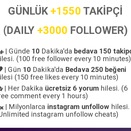
GÜNLÜK
+1550
TAKİPÇİ
(DAILY
+3000
FOLLOWER)
|
Günde
10
Dakika'da
bedava 150 takip
ilesi. (100 free follower every 10 minutes
|
Gün
10
Dakika'da
Bedava 250 beğeni
ilesi (150 free likes every 10 minutes)
|
Her Dakika
ücretsiz 6 yorum
hilesi. (6
ree comment every 1 hours)
|
Milyonlarca
instagram unfollow
hilesi.
Unlimited instagram unfollow cheats
)