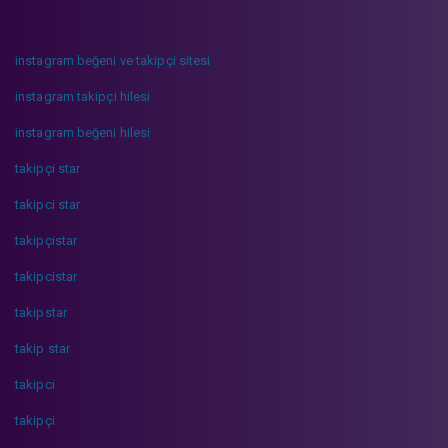
instagram beğeni ve takipçi sitesi
instagram takipçi hilesi
instagram beğeni hilesi
takipçi star
takipci star
takipçistar
takipcistar
takipstar
takip star
takipci
takipçi