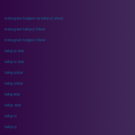
instagram beğeni ve takipçi sitesi
instagram takipçi hilesi
instagram beğeni hilesi
takipçi star
takipci star
takipçistar
takipcistar
takipstar
takip star
takipci
takipçi