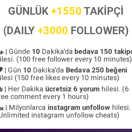
GÜNLÜK
+1550
TAKİPÇİ
(DAILY
+3000
FOLLOWER)
|
Günde
10
Dakika'da
bedava 150 takip
ilesi. (100 free follower every 10 minutes
|
Gün
10
Dakika'da
Bedava 250 beğeni
ilesi (150 free likes every 10 minutes)
|
Her Dakika
ücretsiz 6 yorum
hilesi. (6
ree comment every 1 hours)
|
Milyonlarca
instagram unfollow
hilesi.
Unlimited instagram unfollow cheats
)