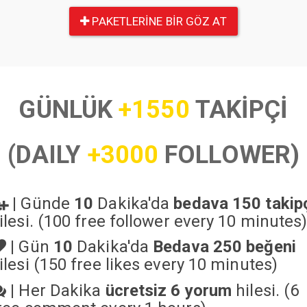
PAKETLERINE BIR GÖZ AT
GÜNLÜK
+1550
TAKİPÇİ
(DAILY
+3000
FOLLOWER)
|
Günde
10
Dakika'da
bedava 150 takip
ilesi. (100 free follower every 10 minutes
|
Gün
10
Dakika'da
Bedava 250 beğeni
ilesi (150 free likes every 10 minutes)
|
Her Dakika
ücretsiz 6 yorum
hilesi. (6