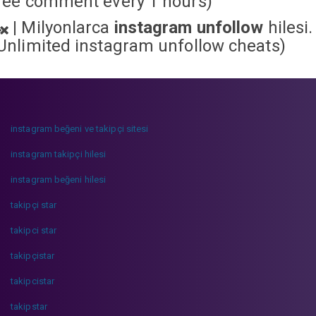
ree comment every 1 hours)
|
Milyonlarca
instagram unfollow
hilesi.
Unlimited instagram unfollow cheats
)
instagram beğeni ve takipçi sitesi
instagram takipçi hilesi
instagram beğeni hilesi
takipçi star
takipci star
takipçistar
takipcistar
takipstar