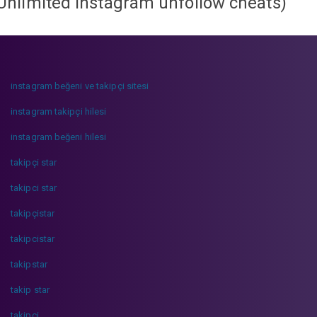
Unlimited instagram unfollow cheats
)
instagram beğeni ve takipçi sitesi
instagram takipçi hilesi
instagram beğeni hilesi
takipçi star
takipci star
takipçistar
takipcistar
takipstar
takip star
takipci