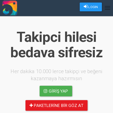
LOGIN
Tog
nav
Takipci hilesi
bedava sifresiz
Her dakika 10.000 lerce takipçi ve beğeni
kazanmaya hazırmısın
GIRIŞ YAP
PAKETLERINE BIR GÖZ AT