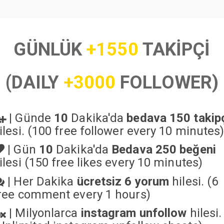
GÜNLÜK
+1550
TAKİPÇİ
(DAILY
+3000
FOLLOWER)
|
Günde
10
Dakika'da
bedava 150 takip
ilesi. (100 free follower every 10 minutes
|
Gün
10
Dakika'da
Bedava 250 beğeni
ilesi (150 free likes every 10 minutes)
|
Her Dakika
ücretsiz 6 yorum
hilesi. (6
ree comment every 1 hours)
|
Milyonlarca
instagram unfollow
hilesi.