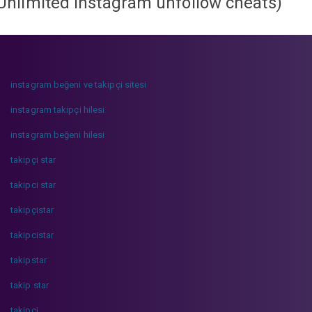
Unlimited instagram unfollow cheats
)
instagram beğeni ve takipçi sitesi
instagram takipçi hilesi
instagram beğeni hilesi
takipçi star
takipci star
takipçistar
takipcistar
takipstar
takip star
takipci