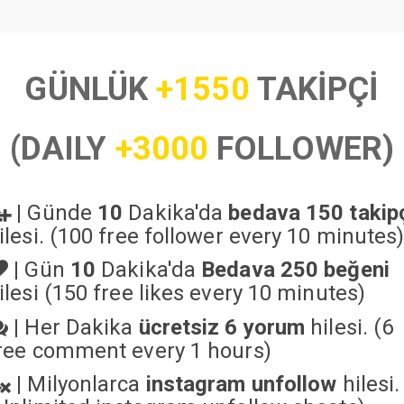
GÜNLÜK
+1550
TAKİPÇİ
(DAILY
+3000
FOLLOWER)
|
Günde
10
Dakika'da
bedava 150 takip
ilesi. (100 free follower every 10 minutes
|
Gün
10
Dakika'da
Bedava 250 beğeni
ilesi (150 free likes every 10 minutes)
|
Her Dakika
ücretsiz 6 yorum
hilesi. (6
ree comment every 1 hours)
|
Milyonlarca
instagram unfollow
hilesi.