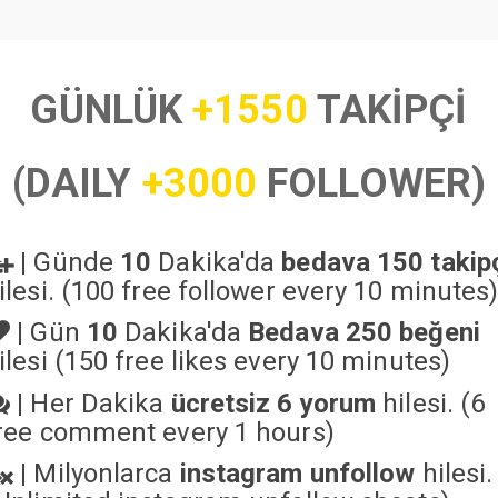
GÜNLÜK
+1550
TAKİPÇİ
(DAILY
+3000
FOLLOWER)
|
Günde
10
Dakika'da
bedava 150 takip
ilesi. (100 free follower every 10 minutes
|
Gün
10
Dakika'da
Bedava 250 beğeni
ilesi (150 free likes every 10 minutes)
|
Her Dakika
ücretsiz 6 yorum
hilesi. (6
ree comment every 1 hours)
|
Milyonlarca
instagram unfollow
hilesi.