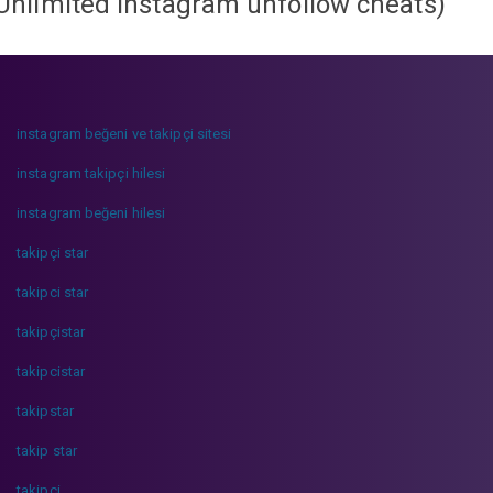
Unlimited instagram unfollow cheats
)
instagram beğeni ve takipçi sitesi
instagram takipçi hilesi
instagram beğeni hilesi
takipçi star
takipci star
takipçistar
takipcistar
takipstar
takip star
takipci