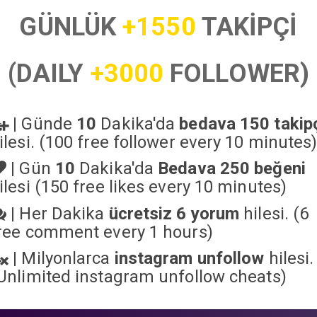
GÜNLÜK
+1550
TAKİPÇİ
(DAILY
+3000
FOLLOWER)
|
Günde
10
Dakika'da
bedava 150 takip
ilesi. (100 free follower every 10 minutes
|
Gün
10
Dakika'da
Bedava 250 beğeni
ilesi (150 free likes every 10 minutes)
|
Her Dakika
ücretsiz 6 yorum
hilesi. (6
ree comment every 1 hours)
|
Milyonlarca
instagram unfollow
hilesi.
Unlimited instagram unfollow cheats
)