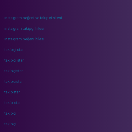
instagram beğeni ve takipçi sitesi
instagram takipçi hilesi
instagram beğeni hilesi
takipçi star
takipci star
takipçistar
takipcistar
takipstar
takip star
takipci
takipçi