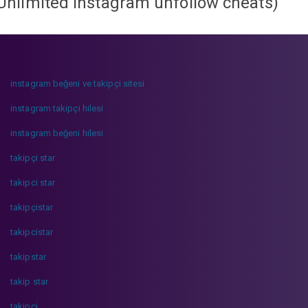
Unlimited instagram unfollow cheats
)
instagram beğeni ve takipçi sitesi
instagram takipçi hilesi
instagram beğeni hilesi
takipçi star
takipci star
takipçistar
takipcistar
takipstar
takip star
takipci