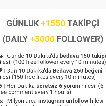
GÜNLÜK
+1550
TAKİPÇİ
(DAILY
+3000
FOLLOWER)
|
Günde
10
Dakika'da
bedava 150 takip
ilesi. (100 free follower every 10 minutes
|
Gün
10
Dakika'da
Bedava 250 beğeni
ilesi (150 free likes every 10 minutes)
|
Her Dakika
ücretsiz 6 yorum
hilesi. (6
ree comment every 1 hours)
|
Milyonlarca
instagram unfollow
hilesi.