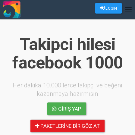
LOGIN
Tog
nav
Takipci hilesi
facebook 1000
Her dakika 10.000 lerce takipçi ve beğeni
kazanmaya hazırmısın
GIRIŞ YAP
PAKETLERINE BIR GÖZ AT