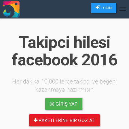
LOGIN
Tog
nav
Takipci hilesi
facebook 2016
Her dakika 10.000 lerce takipçi ve beğeni
kazanmaya hazırmısın
GIRIŞ YAP
PAKETLERINE BIR GÖZ AT