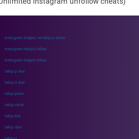
Unlimited instagram unfollow cheats
)
instagram beğeni ve takipçi sitesi
instagram takipçi hilesi
instagram beğeni hilesi
takipçi star
takipci star
takipçistar
takipcistar
takipstar
takip star
takipci