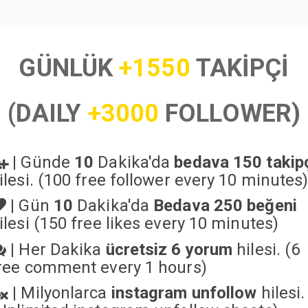
GÜNLÜK
+1550
TAKİPÇİ
(DAILY
+3000
FOLLOWER)
|
Günde
10
Dakika'da
bedava 150 takip
ilesi. (100 free follower every 10 minutes
|
Gün
10
Dakika'da
Bedava 250 beğeni
ilesi (150 free likes every 10 minutes)
|
Her Dakika
ücretsiz 6 yorum
hilesi. (6
ree comment every 1 hours)
|
Milyonlarca
instagram unfollow
hilesi.