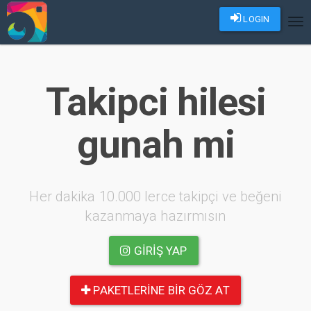
LOGIN
Tog
nav
Takipci hilesi
gunah mi
Her dakika 10.000 lerce takipçi ve beğeni
kazanmaya hazırmısın
GIRIŞ YAP
PAKETLERINE BIR GÖZ AT