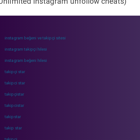
Unlimited instagram unfollow cheats
)
instagram beğeni ve takipçi sitesi
instagram takipçi hilesi
instagram beğeni hilesi
takipçi star
takipci star
takipçistar
takipcistar
takipstar
takip star
takipci