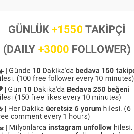
GÜNLÜK
+1550
TAKİPÇİ
(DAILY
+3000
FOLLOWER)
|
Günde
10
Dakika'da
bedava 150 takip
ilesi. (100 free follower every 10 minutes
|
Gün
10
Dakika'da
Bedava 250 beğeni
ilesi (150 free likes every 10 minutes)
|
Her Dakika
ücretsiz 6 yorum
hilesi. (6
ree comment every 1 hours)
|
Milyonlarca
instagram unfollow
hilesi.