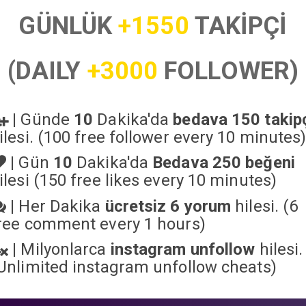
GÜNLÜK
+1550
TAKİPÇİ
(DAILY
+3000
FOLLOWER)
|
Günde
10
Dakika'da
bedava 150 takip
ilesi. (100 free follower every 10 minutes
|
Gün
10
Dakika'da
Bedava 250 beğeni
ilesi (150 free likes every 10 minutes)
|
Her Dakika
ücretsiz 6 yorum
hilesi. (6
ree comment every 1 hours)
|
Milyonlarca
instagram unfollow
hilesi.
Unlimited instagram unfollow cheats
)