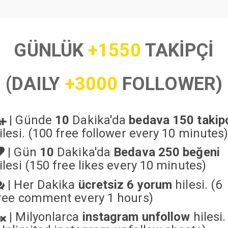
GÜNLÜK
+1550
TAKİPÇİ
(DAILY
+3000
FOLLOWER)
|
Günde
10
Dakika'da
bedava 150 takip
ilesi. (100 free follower every 10 minutes
|
Gün
10
Dakika'da
Bedava 250 beğeni
ilesi (150 free likes every 10 minutes)
|
Her Dakika
ücretsiz 6 yorum
hilesi. (6
ree comment every 1 hours)
|
Milyonlarca
instagram unfollow
hilesi.