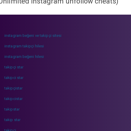
Unlimited instagram unfollow cheats
)
instagram beğeni ve takipçi sitesi
instagram takipçi hilesi
instagram beğeni hilesi
takipçi star
takipci star
takipçistar
takipcistar
takipstar
takip star
takipci