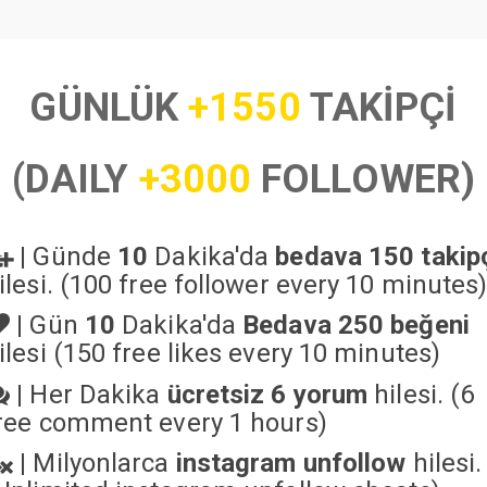
GÜNLÜK
+1550
TAKİPÇİ
(DAILY
+3000
FOLLOWER)
|
Günde
10
Dakika'da
bedava 150 takip
ilesi. (100 free follower every 10 minutes
|
Gün
10
Dakika'da
Bedava 250 beğeni
ilesi (150 free likes every 10 minutes)
|
Her Dakika
ücretsiz 6 yorum
hilesi. (6
ree comment every 1 hours)
|
Milyonlarca
instagram unfollow
hilesi.