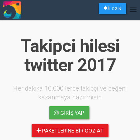
LOGIN
Tog
nav
Takipci hilesi
twitter 2017
Her dakika 10.000 lerce takipçi ve beğeni
kazanmaya hazırmısın
GIRIŞ YAP
PAKETLERINE BIR GÖZ AT