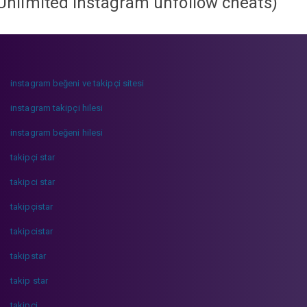
Unlimited instagram unfollow cheats
)
instagram beğeni ve takipçi sitesi
instagram takipçi hilesi
instagram beğeni hilesi
takipçi star
takipci star
takipçistar
takipcistar
takipstar
takip star
takipci