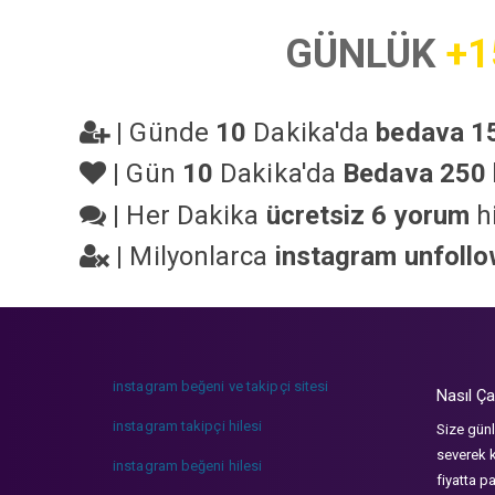
GÜNLÜK
+1
|
Günde
10
Dakika'da
bedava 15
|
Gün
10
Dakika'da
Bedava 250 
|
Her Dakika
ücretsiz 6 yorum
hi
|
Milyonlarca
instagram unfoll
instagram beğeni ve takipçi sitesi
Nasıl Ça
instagram takipçi hilesi
Size günl
severek k
instagram beğeni hilesi
fiyatta p