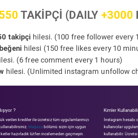
550
TAKİPÇİ (DAILY
+3000
0 takipçi
hilesi. (100 free follower every
beğeni
hilesi (150 free likes every 10 min
lesi. (6 free comment every 1 hours)
ow
hilesi. (Unlimited instagram unfollow c
lışıyor ?
Kimler Kullanabili
ük verilen krediler ile ücretsiz tüm uygulamlarımızı
İnstagram hesabı 
ullanabilirsiniz.
Mağaza
bölümü sizin için uygun
kullanıcılar uygula
aketler hazırladık lütfen incelemeden geçmeyin.
kullanabilir. Ücrets