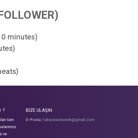
FOLLOWER)
 10 minutes)
utes)
heats
)
r ?
BİZE ULAŞIN
olan tüm
E-Posta:
takipstardestek@gmail.com
malarımızı
iz ve