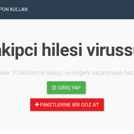
PON KULLAN
kipci hilesi virus
kika 10.000 lerce takipçi ve beğeni kazanmaya haz
GIRIŞ YAP
PAKETLERINE BIR GÖZ AT