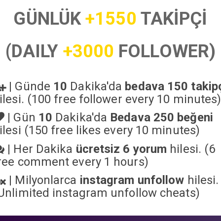
GÜNLÜK
+1550
TAKİPÇİ
(DAILY
+3000
FOLLOWER)
|
Günde
10
Dakika'da
bedava 150 takip
ilesi. (100 free follower every 10 minutes
|
Gün
10
Dakika'da
Bedava 250 beğeni
ilesi (150 free likes every 10 minutes)
|
Her Dakika
ücretsiz 6 yorum
hilesi. (6
ree comment every 1 hours)
|
Milyonlarca
instagram unfollow
hilesi.
Unlimited instagram unfollow cheats
)