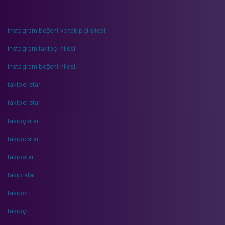
instagram beğeni ve takipçi sitesi
instagram takipçi hilesi
instagram beğeni hilesi
takipçi star
takipci star
takipçistar
takipcistar
takipstar
takip star
takipci
takipçi