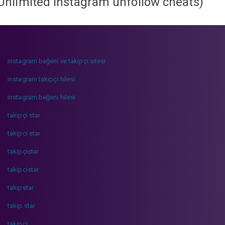
Unlimited instagram unfollow cheats
)
instagram beğeni ve takipçi sitesi
instagram takipçi hilesi
instagram beğeni hilesi
takipçi star
takipci star
takipçistar
takipcistar
takipstar
takip star
takipci