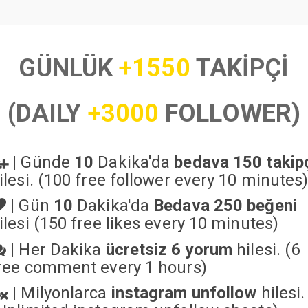
GÜNLÜK
+1550
TAKİPÇİ
(DAILY
+3000
FOLLOWER)
|
Günde
10
Dakika'da
bedava 150 takip
ilesi. (100 free follower every 10 minutes
|
Gün
10
Dakika'da
Bedava 250 beğeni
ilesi (150 free likes every 10 minutes)
|
Her Dakika
ücretsiz 6 yorum
hilesi. (6
ree comment every 1 hours)
|
Milyonlarca
instagram unfollow
hilesi.