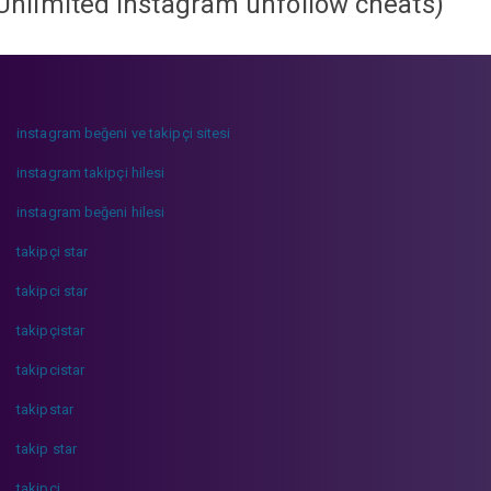
Unlimited instagram unfollow cheats
)
instagram beğeni ve takipçi sitesi
instagram takipçi hilesi
instagram beğeni hilesi
takipçi star
takipci star
takipçistar
takipcistar
takipstar
takip star
takipci