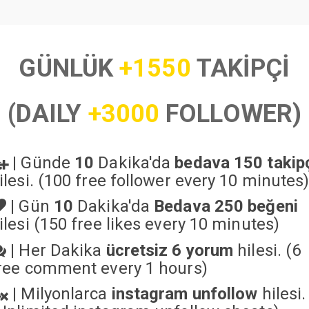
GÜNLÜK
+1550
TAKİPÇİ
(DAILY
+3000
FOLLOWER)
|
Günde
10
Dakika'da
bedava 150 takip
ilesi. (100 free follower every 10 minutes
|
Gün
10
Dakika'da
Bedava 250 beğeni
ilesi (150 free likes every 10 minutes)
|
Her Dakika
ücretsiz 6 yorum
hilesi. (6
ree comment every 1 hours)
|
Milyonlarca
instagram unfollow
hilesi.