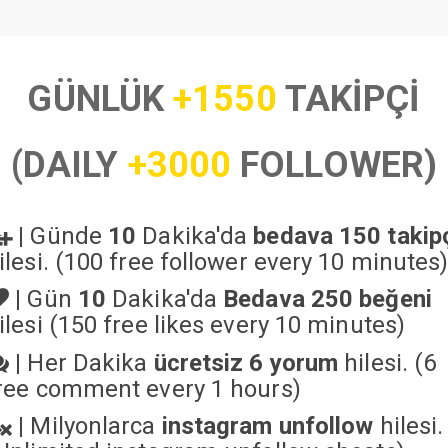
GÜNLÜK
+1550
TAKİPÇİ
(DAILY
+3000
FOLLOWER)
|
Günde
10
Dakika'da
bedava 150 takip
ilesi. (100 free follower every 10 minutes
|
Gün
10
Dakika'da
Bedava 250 beğeni
ilesi (150 free likes every 10 minutes)
|
Her Dakika
ücretsiz 6 yorum
hilesi. (6
ree comment every 1 hours)
|
Milyonlarca
instagram unfollow
hilesi.