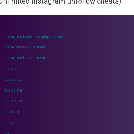
Unlimited instagram unfollow cheats
)
instagram beğeni ve takipçi sitesi
instagram takipçi hilesi
instagram beğeni hilesi
takipçi star
takipci star
takipçistar
takipcistar
takipstar
takip star
takipci