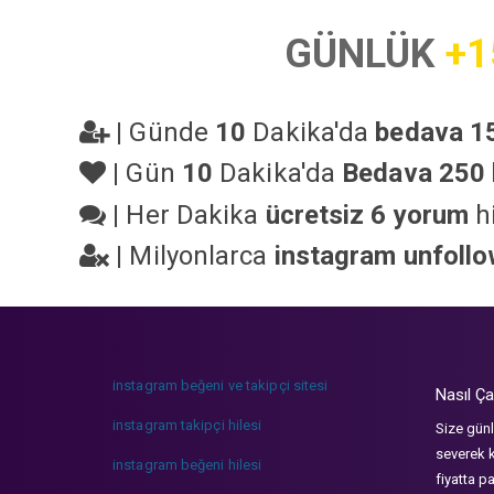
GÜNLÜK
+1
|
Günde
10
Dakika'da
bedava 15
|
Gün
10
Dakika'da
Bedava 250 
|
Her Dakika
ücretsiz 6 yorum
hi
|
Milyonlarca
instagram unfoll
instagram beğeni ve takipçi sitesi
Nasıl Ça
instagram takipçi hilesi
Size günl
severek k
instagram beğeni hilesi
fiyatta p