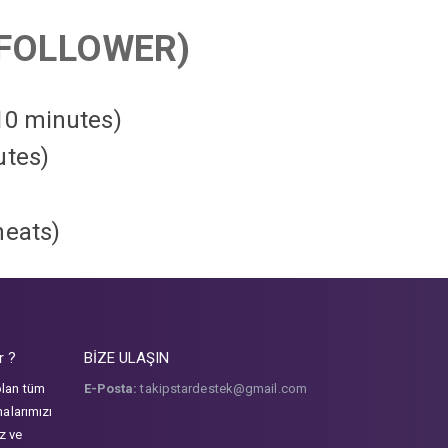
FOLLOWER)
 10 minutes)
utes)
heats
)
r ?
BİZE ULAŞIN
olan tüm
E-Posta:
takipstardestek@gmail.com
malarımızı
iz ve