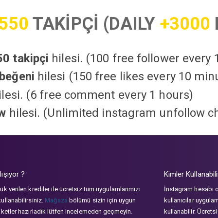
550
TAKİPÇİ (DAILY
+3000
0 takipçi
hilesi. (100 free follower every
beğeni
hilesi (150 free likes every 10 min
lesi. (6 free comment every 1 hours)
ow
hilesi. (Unlimited instagram unfollow c
lışıyor ?
Kimler Kullanabili
ük verilen krediler ile ücretsiz tüm uygulamlarımızı
İnstagram hesabı 
ullanabilirsiniz.
Mağaza
bölümü sizin için uygun
kullanıcılar uygula
aketler hazırladık lütfen incelemeden geçmeyin.
kullanabilir. Ücrets