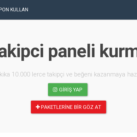
PON KULLAN
akipci paneli kur
kika 10.000 lerce takipçi ve beğeni kazanmaya haz
GIRIŞ YAP
PAKETLERINE BIR GÖZ AT