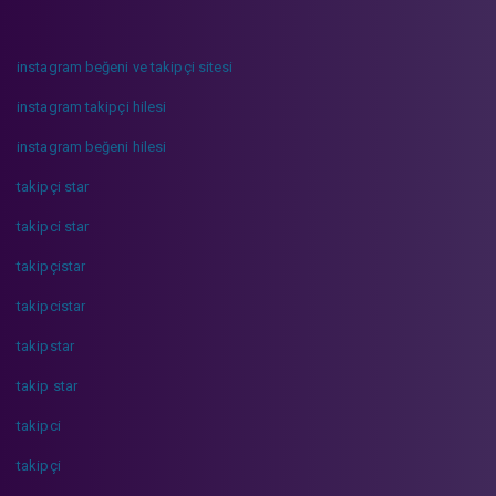
instagram beğeni ve takipçi sitesi
instagram takipçi hilesi
instagram beğeni hilesi
takipçi star
takipci star
takipçistar
takipcistar
takipstar
takip star
takipci
takipçi