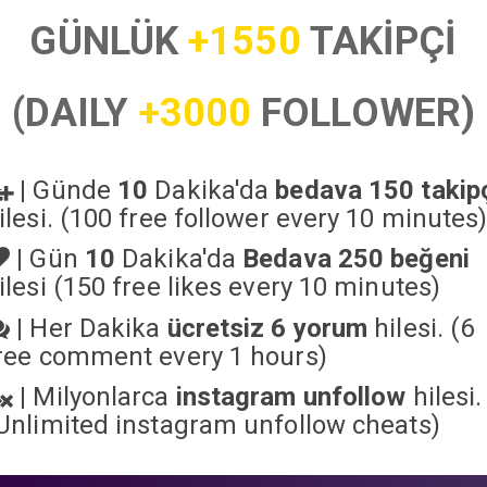
GÜNLÜK
+1550
TAKİPÇİ
(DAILY
+3000
FOLLOWER)
|
Günde
10
Dakika'da
bedava 150 takip
ilesi. (100 free follower every 10 minutes
|
Gün
10
Dakika'da
Bedava 250 beğeni
ilesi (150 free likes every 10 minutes)
|
Her Dakika
ücretsiz 6 yorum
hilesi. (6
ree comment every 1 hours)
|
Milyonlarca
instagram unfollow
hilesi.
Unlimited instagram unfollow cheats
)