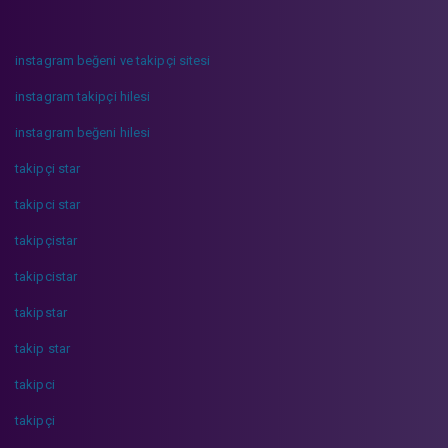
instagram beğeni ve takipçi sitesi
instagram takipçi hilesi
instagram beğeni hilesi
takipçi star
takipci star
takipçistar
takipcistar
takipstar
takip star
takipci
takipçi