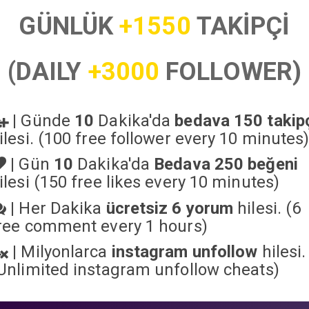
GÜNLÜK
+1550
TAKİPÇİ
(DAILY
+3000
FOLLOWER)
|
Günde
10
Dakika'da
bedava 150 takip
ilesi. (100 free follower every 10 minutes
|
Gün
10
Dakika'da
Bedava 250 beğeni
ilesi (150 free likes every 10 minutes)
|
Her Dakika
ücretsiz 6 yorum
hilesi. (6
ree comment every 1 hours)
|
Milyonlarca
instagram unfollow
hilesi.
Unlimited instagram unfollow cheats
)