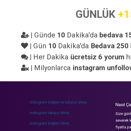
GÜNLÜK
+1
|
Günde
10
Dakika'da
bedava 15
|
Gün
10
Dakika'da
Bedava 250 
|
Her Dakika
ücretsiz 6 yorum
hi
|
Milyonlarca
instagram unfoll
instagram beğeni ve takipçi sitesi
Nasıl Ça
instagram takipçi hilesi
Size günl
severek k
instagram beğeni hilesi
fiyatta p