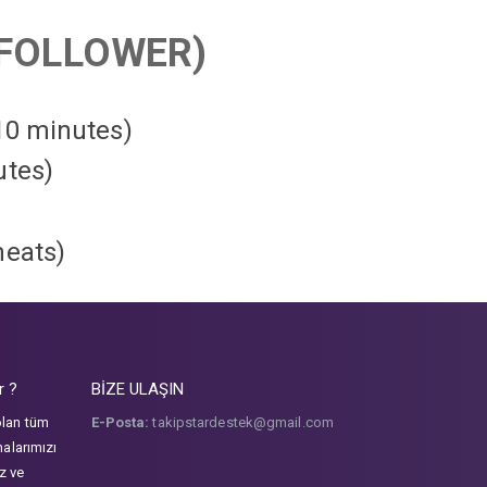
FOLLOWER)
 10 minutes)
utes)
heats
)
r ?
BİZE ULAŞIN
olan tüm
E-Posta:
takipstardestek@gmail.com
malarımızı
iz ve