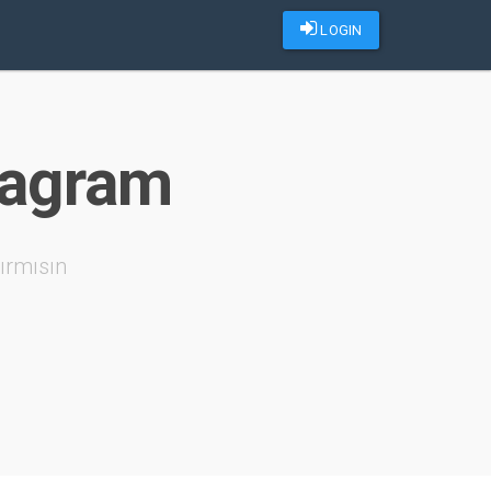
LOGIN
stagram
ırmısın