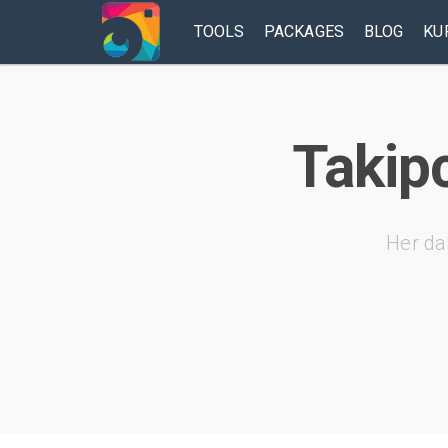
TOOLS
PACKAGES
BLOG
KU
Takipc
Her da