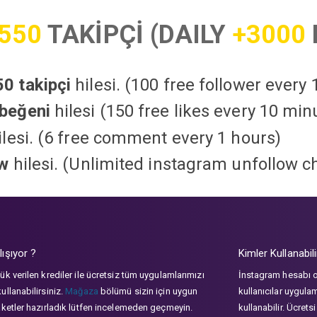
550
TAKİPÇİ (DAILY
+3000
0 takipçi
hilesi. (100 free follower every
beğeni
hilesi (150 free likes every 10 min
lesi. (6 free comment every 1 hours)
ow
hilesi. (Unlimited instagram unfollow c
lışıyor ?
Kimler Kullanabili
ük verilen krediler ile ücretsiz tüm uygulamlarımızı
İnstagram hesabı 
ullanabilirsiniz.
Mağaza
bölümü sizin için uygun
kullanıcılar uygula
aketler hazırladık lütfen incelemeden geçmeyin.
kullanabilir. Ücrets