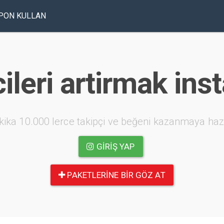
PON KULLAN
ileri artirmak in
kika 10.000 lerce takipçi ve beğeni kazanmaya haz
GIRIŞ YAP
PAKETLERINE BIR GÖZ AT