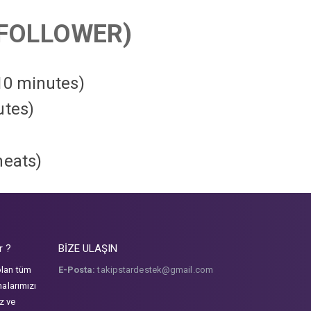
FOLLOWER)
 10 minutes)
utes)
heats
)
r ?
BİZE ULAŞIN
olan tüm
E-Posta:
takipstardestek@gmail.com
malarımızı
iz ve