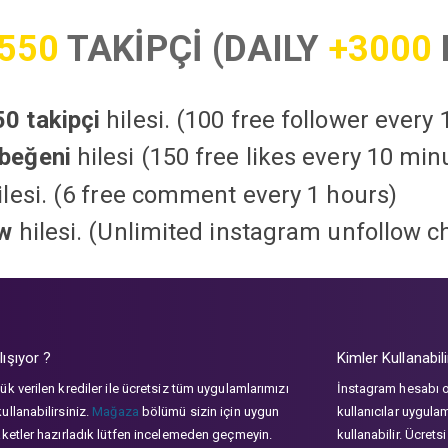
550
TAKİPÇİ (DAILY
+3000
0 takipçi
hilesi. (100 free follower every
beğeni
hilesi (150 free likes every 10 min
lesi. (6 free comment every 1 hours)
ow
hilesi. (Unlimited instagram unfollow c
lışıyor ?
Kimler Kullanabili
ük verilen krediler ile ücretsiz tüm uygulamlarımızı
İnstagram hesabı 
ullanabilirsiniz.
Mağaza
bölümü sizin için uygun
kullanıcılar uygula
aketler hazırladık lütfen incelemeden geçmeyin.
kullanabilir. Ücrets