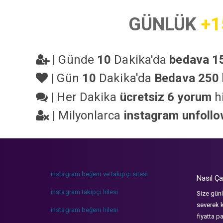
GÜNLÜK
+1
|
Günde
10
Dakika'da
bedava 15
|
Gün
10
Dakika'da
Bedava 250 
|
Her Dakika
ücretsiz 6 yorum
hi
|
Milyonlarca
instagram unfoll
instagram beğeni ve takipçi sitesi
Nasıl Ça
instagram takipçi hilesi
Size günl
severek k
instagram beğeni hilesi
fiyatta p