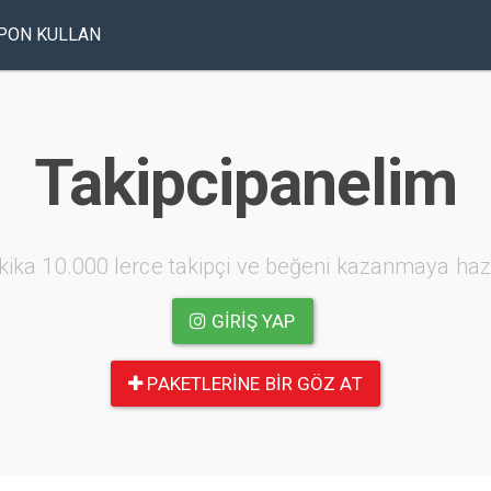
PON KULLAN
Takipcipanelim
kika 10.000 lerce takipçi ve beğeni kazanmaya haz
GIRIŞ YAP
PAKETLERINE BIR GÖZ AT