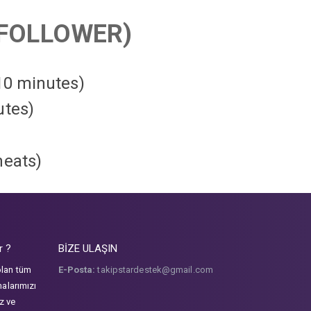
FOLLOWER)
 10 minutes)
utes)
heats
)
r ?
BİZE ULAŞIN
olan tüm
E-Posta:
takipstardestek@gmail.com
malarımızı
iz ve