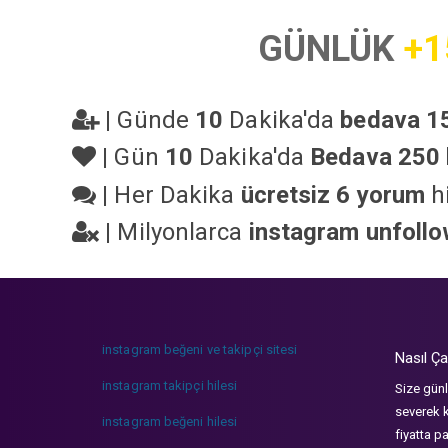
GÜNLÜK
+1
|
Günde
10
Dakika'da
bedava 15
|
Gün
10
Dakika'da
Bedava 250 
|
Her Dakika
ücretsiz 6 yorum
hi
|
Milyonlarca
instagram unfoll
instagram beğeni ve takipçi sitesi
Nasıl Ça
instagram takipçi hilesi
Size günl
severek k
instagram beğeni hilesi
fiyatta p