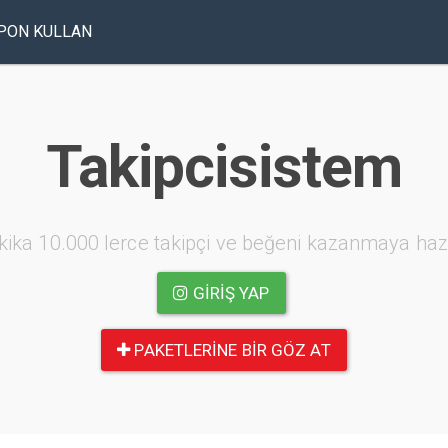
PON KULLAN
Takipcisistem
kika 10.000 lerce takipçi ve beğeni kazanmaya haz
GIRIŞ YAP
PAKETLERINE BIR GÖZ AT