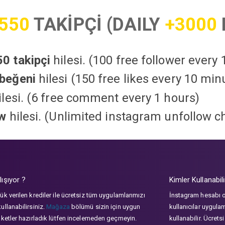
550
TAKİPÇİ (DAILY
+3000
0 takipçi
hilesi. (100 free follower every
beğeni
hilesi (150 free likes every 10 min
lesi. (6 free comment every 1 hours)
ow
hilesi. (Unlimited instagram unfollow c
lışıyor ?
Kimler Kullanabili
ük verilen krediler ile ücretsiz tüm uygulamlarımızı
İnstagram hesabı 
ullanabilirsiniz.
Mağaza
bölümü sizin için uygun
kullanıcılar uygula
aketler hazırladık lütfen incelemeden geçmeyin.
kullanabilir. Ücrets