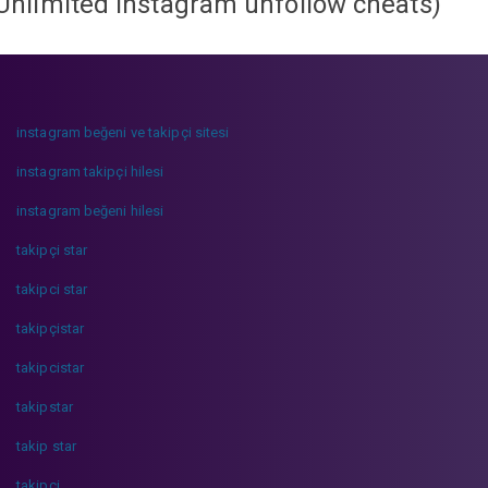
Unlimited instagram unfollow cheats
)
instagram beğeni ve takipçi sitesi
instagram takipçi hilesi
instagram beğeni hilesi
takipçi star
takipci star
takipçistar
takipcistar
takipstar
takip star
takipci