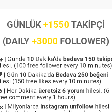
GÜNLÜK
+1550
TAKİPÇİ
(DAILY
+3000
FOLLOWER)
|
Günde
10
Dakika'da
bedava 150 takip
ilesi. (100 free follower every 10 minutes
|
Gün
10
Dakika'da
Bedava 250 beğeni
ilesi (150 free likes every 10 minutes)
|
Her Dakika
ücretsiz 6 yorum
hilesi. (6
ree comment every 1 hours)
|
Milyonlarca
instagram unfollow
hilesi.