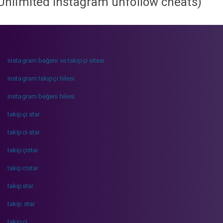
Unlimited instagram unfollow cheats
)
instagram beğeni ve takipçi sitesi
instagram takipçi hilesi
instagram beğeni hilesi
takipçi star
takipci star
takipçistar
takipcistar
takipstar
takip star
takipci