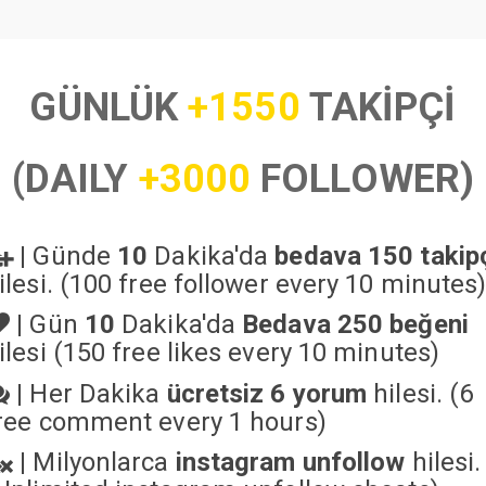
GÜNLÜK
+1550
TAKİPÇİ
(DAILY
+3000
FOLLOWER)
|
Günde
10
Dakika'da
bedava 150 takip
ilesi. (100 free follower every 10 minutes
|
Gün
10
Dakika'da
Bedava 250 beğeni
ilesi (150 free likes every 10 minutes)
|
Her Dakika
ücretsiz 6 yorum
hilesi. (6
ree comment every 1 hours)
|
Milyonlarca
instagram unfollow
hilesi.