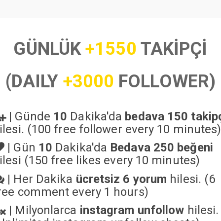
GÜNLÜK
+1550
TAKİPÇİ
(DAILY
+3000
FOLLOWER)
|
Günde
10
Dakika'da
bedava 150 takip
ilesi. (100 free follower every 10 minutes
|
Gün
10
Dakika'da
Bedava 250 beğeni
ilesi (150 free likes every 10 minutes)
|
Her Dakika
ücretsiz 6 yorum
hilesi. (6
ree comment every 1 hours)
|
Milyonlarca
instagram unfollow
hilesi.