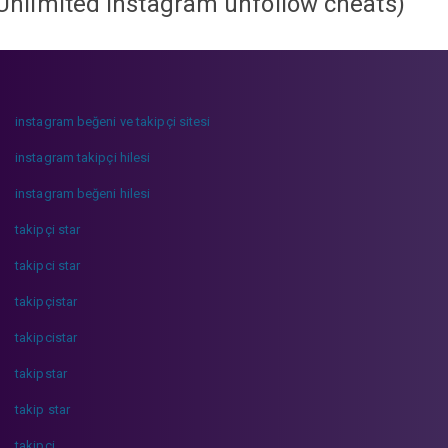
Unlimited instagram unfollow cheats
)
instagram beğeni ve takipçi sitesi
instagram takipçi hilesi
instagram beğeni hilesi
takipçi star
takipci star
takipçistar
takipcistar
takipstar
takip star
takipci