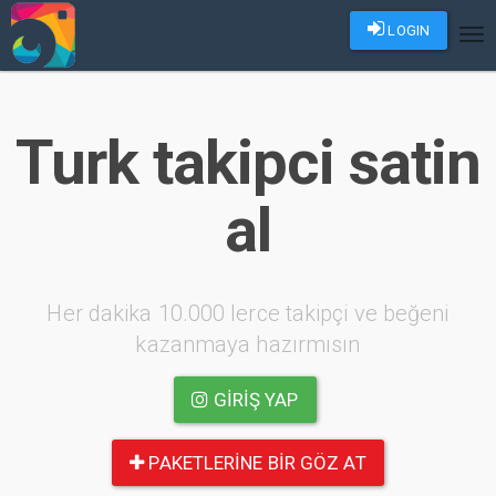
LOGIN
Tog
nav
Turk takipci satin
al
Her dakika 10.000 lerce takipçi ve beğeni
kazanmaya hazırmısın
GIRIŞ YAP
PAKETLERINE BIR GÖZ AT