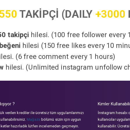
550
TAKİPÇİ (DAILY
+3000
0 takipçi
hilesi. (100 free follower every
beğeni
hilesi (150 free likes every 10 min
lesi. (6 free comment every 1 hours)
ow
hilesi. (Unlimited instagram unfollow c
lışıyor ?
Kimler Kullanabili
ük verilen krediler ile ücretsiz tüm uygulamlarımızı
İnstagram hesabı 
ullanabilirsiniz.
Mağaza
bölümü sizin için uygun
kullanıcılar uygula
aketler hazırladık lütfen incelemeden geçmeyin.
kullanabilir. Ücrets