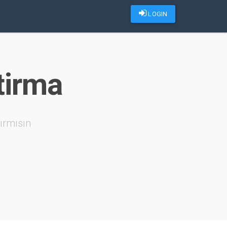
LOGIN
tirma
ırmısın