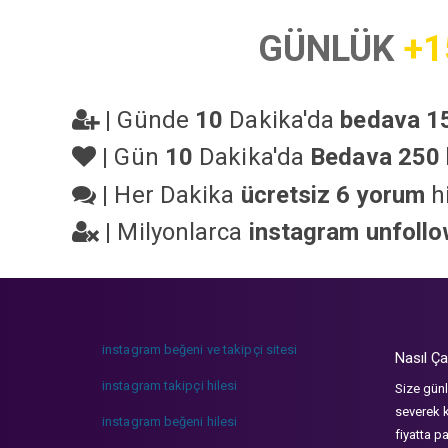
GÜNLÜK
+1
|
Günde
10
Dakika'da
bedava 15
|
Gün
10
Dakika'da
Bedava 250 
|
Her Dakika
ücretsiz 6 yorum
hi
|
Milyonlarca
instagram unfoll
instagram beğeni ve takipçi sitesi
Nasıl Ça
instagram takipçi hilesi
Size günl
severek k
instagram beğeni hilesi
fiyatta p