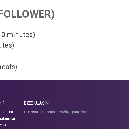
FOLLOWER)
 10 minutes)
utes)
heats
)
r ?
BİZE ULAŞIN
olan tüm
E-Posta:
takipstardestek@gmail.com
malarımızı
iz ve