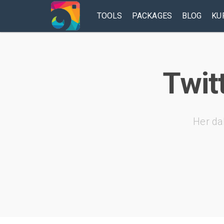
TOOLS
PACKAGES
BLOG
KU
Twit
Her da