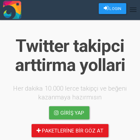
LOGIN
Tog
nav
Twitter takipci
arttirma yollari
Her dakika 10.000 lerce takipçi ve beğeni
kazanmaya hazırmısın
GIRIŞ YAP
PAKETLERINE BIR GÖZ AT