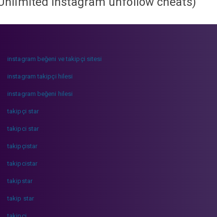
Unlimited instagram unfollow cheats
)
instagram beğeni ve takipçi sitesi
instagram takipçi hilesi
instagram beğeni hilesi
takipçi star
takipci star
takipçistar
takipcistar
takipstar
takip star
takipci