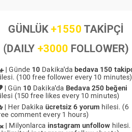
GÜNLÜK
+1550
TAKİPÇİ
(DAILY
+3000
FOLLOWER)
|
Günde
10
Dakika'da
bedava 150 takip
ilesi. (100 free follower every 10 minutes
|
Gün
10
Dakika'da
Bedava 250 beğeni
ilesi (150 free likes every 10 minutes)
|
Her Dakika
ücretsiz 6 yorum
hilesi. (6
ree comment every 1 hours)
|
Milyonlarca
instagram unfollow
hilesi.