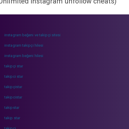
Unlimited instagram unfollow cheats
)
instagram beğeni ve takipçi sitesi
instagram takipçi hilesi
instagram beğeni hilesi
takipçi star
takipci star
takipçistar
takipcistar
takipstar
takip star
takipci