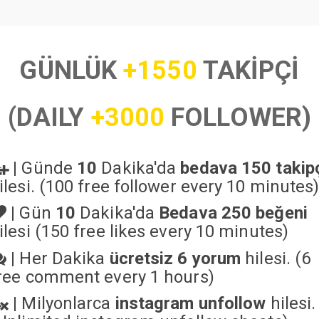
GÜNLÜK
+1550
TAKİPÇİ
(DAILY
+3000
FOLLOWER)
|
Günde
10
Dakika'da
bedava 150 takip
ilesi. (100 free follower every 10 minutes
|
Gün
10
Dakika'da
Bedava 250 beğeni
ilesi (150 free likes every 10 minutes)
|
Her Dakika
ücretsiz 6 yorum
hilesi. (6
ree comment every 1 hours)
|
Milyonlarca
instagram unfollow
hilesi.