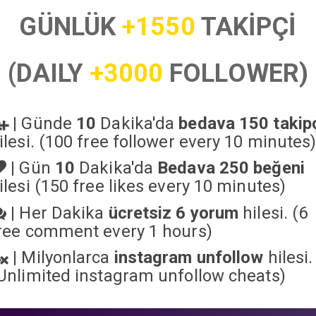
GÜNLÜK
+1550
TAKİPÇİ
(DAILY
+3000
FOLLOWER)
|
Günde
10
Dakika'da
bedava 150 takip
ilesi. (100 free follower every 10 minutes
|
Gün
10
Dakika'da
Bedava 250 beğeni
ilesi (150 free likes every 10 minutes)
|
Her Dakika
ücretsiz 6 yorum
hilesi. (6
ree comment every 1 hours)
|
Milyonlarca
instagram unfollow
hilesi.
Unlimited instagram unfollow cheats
)