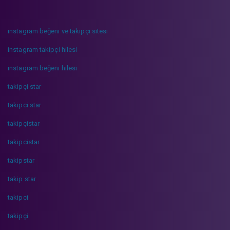
instagram beğeni ve takipçi sitesi
instagram takipçi hilesi
instagram beğeni hilesi
takipçi star
takipci star
takipçistar
takipcistar
takipstar
takip star
takipci
takipçi