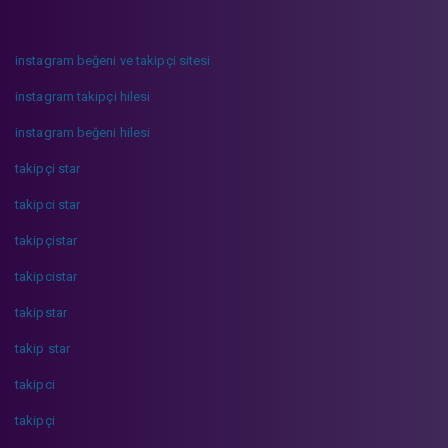
instagram beğeni ve takipçi sitesi
instagram takipçi hilesi
instagram beğeni hilesi
takipçi star
takipci star
takipçistar
takipcistar
takipstar
takip star
takipci
takipçi