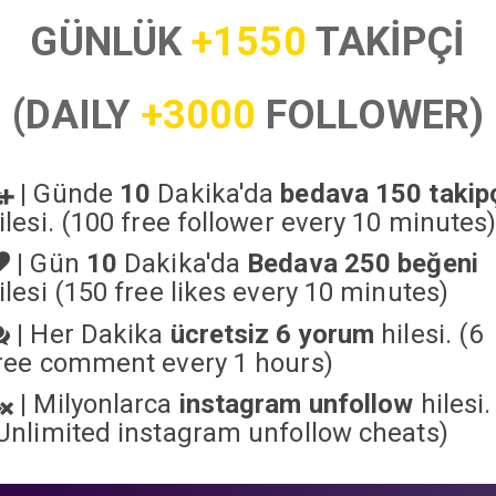
GÜNLÜK
+1550
TAKİPÇİ
(DAILY
+3000
FOLLOWER)
|
Günde
10
Dakika'da
bedava 150 takip
ilesi. (100 free follower every 10 minutes
|
Gün
10
Dakika'da
Bedava 250 beğeni
ilesi (150 free likes every 10 minutes)
|
Her Dakika
ücretsiz 6 yorum
hilesi. (6
ree comment every 1 hours)
|
Milyonlarca
instagram unfollow
hilesi.
Unlimited instagram unfollow cheats
)