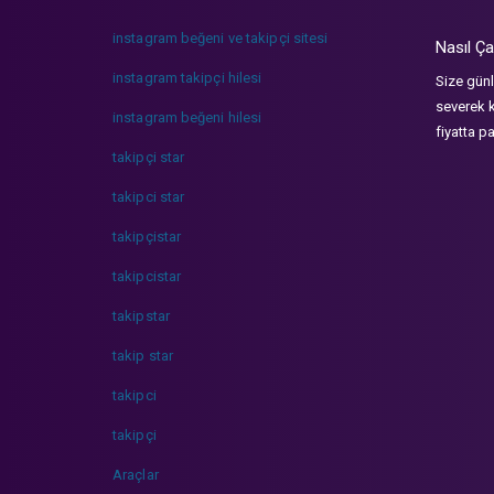
instagram beğeni ve takipçi sitesi
Nasıl Ça
instagram takipçi hilesi
Size günl
severek k
instagram beğeni hilesi
fiyatta p
takipçi star
takipci star
takipçistar
takipcistar
takipstar
takip star
takipci
takipçi
Araçlar